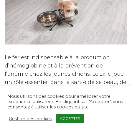
Le fer est indispensable à la production
d’hémoglobine et à la prévention de
l’anémie chez les jeunes chiens. Le zinc joue
un rôle essentiel dans la santé de sa peau, de
ses poils et dans le renforcement de son
Nous utilisons des cookies pour améliorer votre
système immunitaire. Les vitamines sont
expérience utilisateur. En cliquant sur "Accepter", vous
également essentielles pour permettre aux
consentez à utiliser les cookies du site.
chiots de bien grandir.
Gestion des cookies
ACCEPTER
Par exemple, la vitamine D est nécessaire à